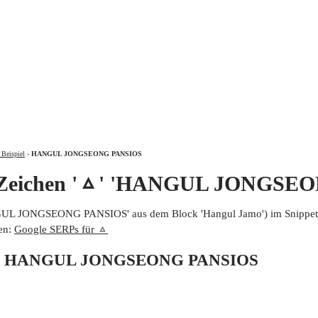
ÜBER
Beispiel
›
HANGUL JONGSEONG PANSIOS
m Zeichen 'ᇫ' 'HANGUL JONGSE
GUL JONGSEONG PANSIOS' aus dem Block 'Hangul Jamo') im Snippe
en:
Google SERPs für ᇫ
 von HANGUL JONGSEONG PANSIOS