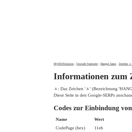
MySEOSolution
›
Unicode Startseite
›
Hangul Jamo
›
Zeichen ᇫ 
Informationen zu
ᇫ: Das Zeichen 'ᇫ' (Bezeichnung 'HAN
Diese Seite in den Google-SERPs anschau
Codes zur Einbindung
Name
Wert
CodePage (hex)
11eb