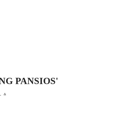
 MICH
KONTAKT UND IMPRESSUM
ONG PANSIOS'
t. ᇫ