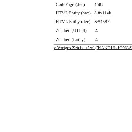
CodePage (dec)
4587
HTML Entity (hex)
&#x11eb;
HTML Entity (dec)
&#4587;
Zeichen (UTF-8)
ᇫ
Zeichen (Entity)
ᇫ
« Voriges Zeichen 'ᇪ' ('HANGUL JONG