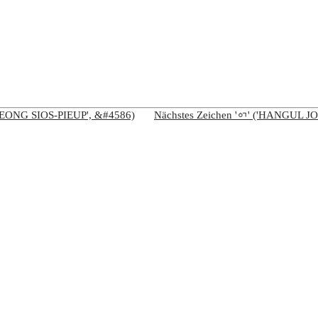
SEONG SIOS-PIEUP', &#4586)
Nächstes Zeichen 'ᇬ' ('HANGUL