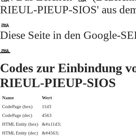
RIEUL-PIEUP-SIOS' aus dem 
ᇓ
Diese Seite in den Google-S
ᇓ
Codes zur Einbindun
RIEUL-PIEUP-SIOS
Name
Wert
CodePage (hex)
11d3
CodePage (dec)
4563
HTML Entity (hex)
&#x11d3;
HTML Entity (dec)
&#4563;