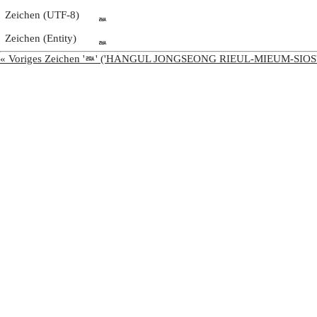
Zeichen (UTF-8)
ᇓ
Zeichen (Entity)
ᇓ
« Voriges Zeichen 'ᇒ' ('HANGUL JONGSEONG RIEUL-MIEUM-SIOS'