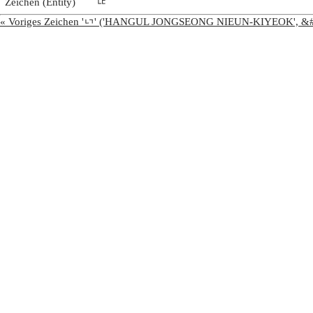
Zeichen (Entity)
ᇆ
« Voriges Zeichen 'ᇅ' ('HANGUL JONGSEONG NIEUN-KIYEOK', &