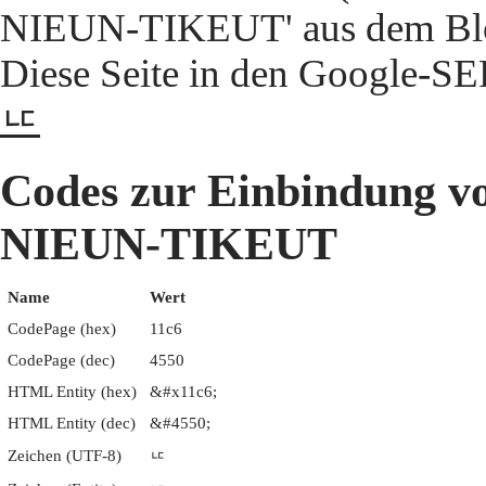
NIEUN-TIKEUT' aus dem Bloc
Diese Seite in den Google-S
ᇆ
Codes zur Einbindun
NIEUN-TIKEUT
Name
Wert
CodePage (hex)
11c6
CodePage (dec)
4550
HTML Entity (hex)
&#x11c6;
HTML Entity (dec)
&#4550;
Zeichen (UTF-8)
ᇆ