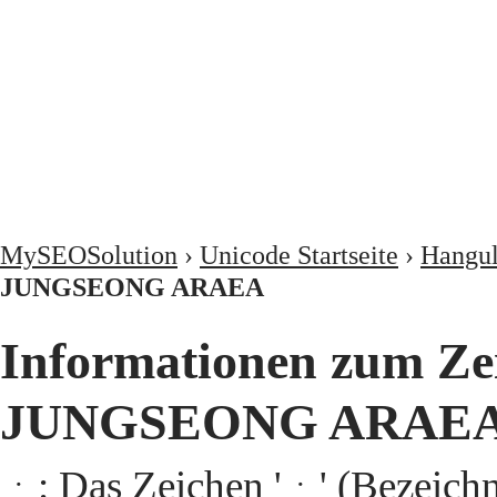
MySEOSolution
›
Unicode Startseite
›
Hangu
JUNGSEONG ARAEA
Informationen zum Z
JUNGSEONG ARAEA
ᆞ: Das Zeichen 'ᆞ' (Beze