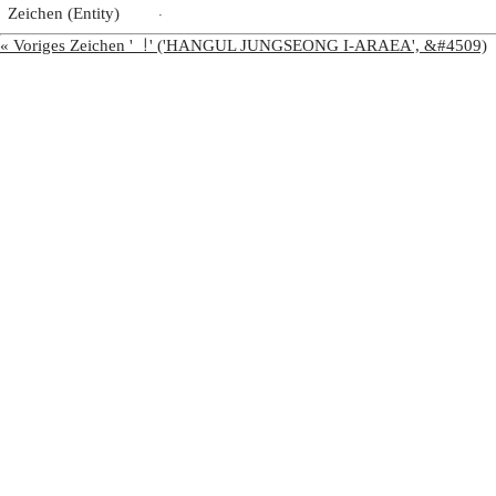
Zeichen (Entity)
ᆞ
« Voriges Zeichen 'ᆝ' ('HANGUL JUNGSEONG I-ARAEA', &#4509)