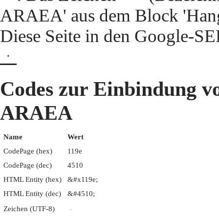
ARAEA' aus dem Block 'Hang
Diese Seite in den Google-S
ᆞ
Codes zur Einbindun
ARAEA
Name
Wert
CodePage (hex)
119e
CodePage (dec)
4510
HTML Entity (hex)
&#x119e;
HTML Entity (dec)
&#4510;
Zeichen (UTF-8)
ᆞ