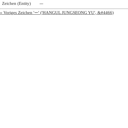
Zeichen (Entity)
ᅳ
« Voriges Zeichen 'ᅲ' ('HANGUL JUNGSEONG YU', &#4466)