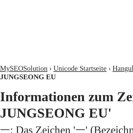
MySEOSolution
›
Unicode Startseite
›
Hangu
JUNGSEONG EU
Informationen zum Z
JUNGSEONG EU'
ᅳ: Das Zeichen 'ᅳ' (Beze