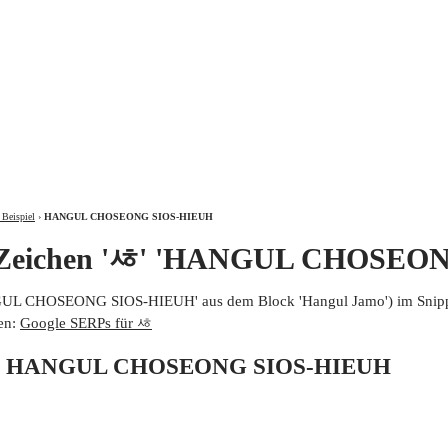
ÜBER
Beispiel
›
HANGUL CHOSEONG SIOS-HIEUH
m Zeichen 'ᄻ' 'HANGUL CHOSEO
GUL CHOSEONG SIOS-HIEUH' aus dem Block 'Hangul Jamo') im Snip
en:
Google SERPs für ᄻ
 von HANGUL CHOSEONG SIOS-HIEUH