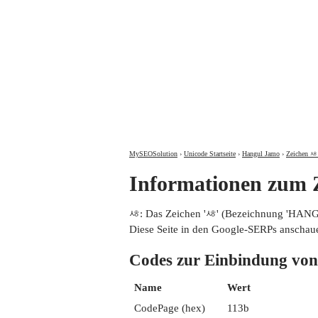
MySEOSolution
›
Unicode Startseite
›
Hangul Jamo
›
Zeichen ᄻ 
Informationen zu
ᄻ: Das Zeichen 'ᄻ' (Bezeichnung 'HAN
Diese Seite in den Google-SERPs anschau
Codes zur Einbindung
Name
Wert
CodePage (hex)
113b