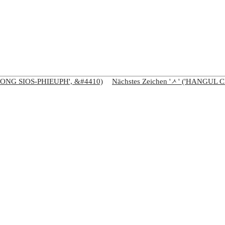
EONG SIOS-PHIEUPH', &#4410)
Nächstes Zeichen 'ᄼ' ('HANGU