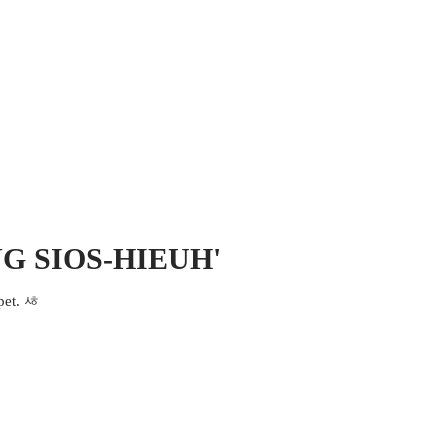
 MICH
KONTAKT UND IMPRESSUM
NG SIOS-HIEUH'
pet. ᄻ