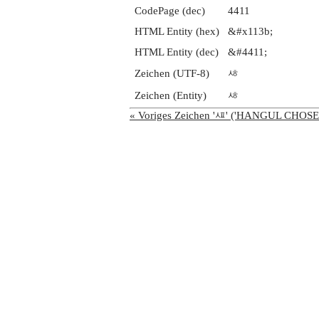
CodePage (dec)
4411
HTML Entity (hex)
&#x113b;
HTML Entity (dec)
&#4411;
Zeichen (UTF-8)
ᄻ
Zeichen (Entity)
ᄻ
« Voriges Zeichen 'ᄺ' ('HANGUL CHOS