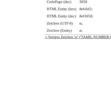
CodePage (dec)
3058
HTML Entity (hex)
&#xbf2;
HTML Entity (dec)
&#3058;
Zeichen (UTF-8)
௲
Zeichen (Entity)
௲
« Voriges Zeichen '௱' ('TAMIL NUMBE