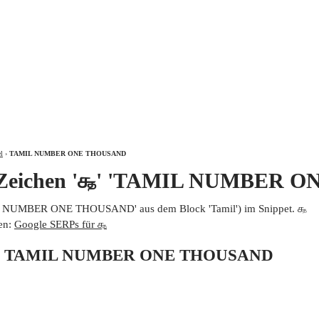
ÜBER
l
›
TAMIL NUMBER ONE THOUSAND
m Zeichen '௲' 'TAMIL NUMBER 
IL NUMBER ONE THOUSAND' aus dem Block 'Tamil') im Snippet. ௲
en:
Google SERPs für ௲
 von TAMIL NUMBER ONE THOUSAND