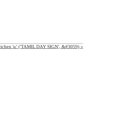
eichen '௳' ('TAMIL DAY SIGN', &#3059) »