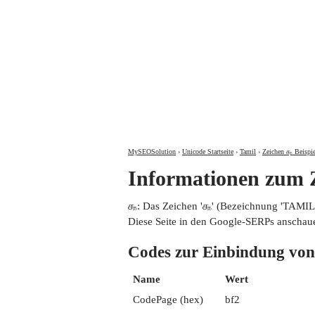
MySEOSolution
›
Unicode Startseite
›
Tamil
›
Zeichen ௲ Beispie
Informationen zu
௲: Das Zeichen '௲' (Bezeichnung 'TAM
Diese Seite in den Google-SERPs anschau
Codes zur Einbindung
Name
Wert
CodePage (hex)
bf2