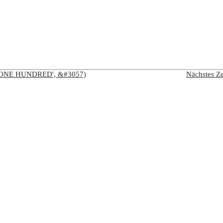
R ONE HUNDRED', &#3057)
Nächstes Z