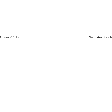
A', &#2991)
Nächstes Zeic