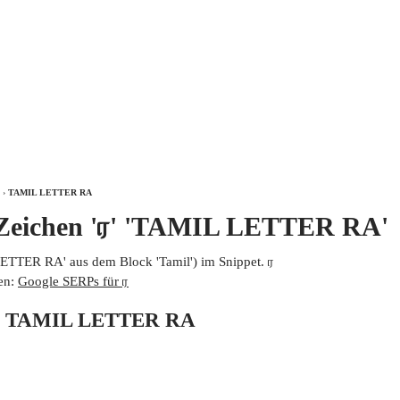
ÜBER
›
TAMIL LETTER RA
 Zeichen 'ர' 'TAMIL LETTER RA'
LETTER RA' aus dem Block 'Tamil') im Snippet. ர
en:
Google SERPs für ர
von TAMIL LETTER RA