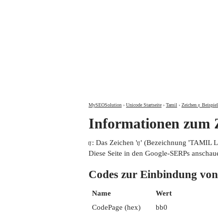
MySEOSolution
›
Unicode Startseite
›
Tamil
›
Zeichen ர Beispiel
Informationen zum
ர: Das Zeichen 'ர' (Bezeichnung 'TAMIL 
Diese Seite in den Google-SERPs anschau
Codes zur Einbindung 
Name
Wert
CodePage (hex)
bb0