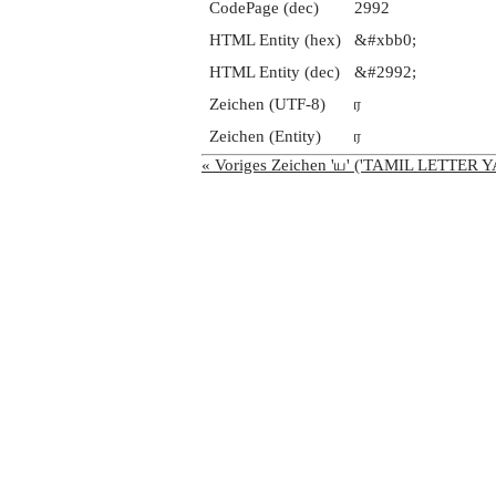
CodePage (dec)
2992
HTML Entity (hex)
&#xbb0;
HTML Entity (dec)
&#2992;
Zeichen (UTF-8)
ர
Zeichen (Entity)
ர
« Voriges Zeichen 'ய' ('TAMIL LETTER Y