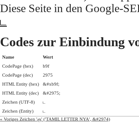
Diese Seite in den Google-S
ட
Codes zur Einbindung
Name
Wert
CodePage (hex)
b9f
CodePage (dec)
2975
HTML Entity (hex)
&#xb9f;
HTML Entity (dec)
&#2975;
Zeichen (UTF-8)
ட
Zeichen (Entity)
ட
« Voriges Zeichen 'ஞ' ('TAMIL LETTER NYA', &#2974)