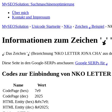
MySEOSolution: Suchmaschinenoptimierung
Über mich
Kontakt und Impressum
MySEOSolution
›
Unicode Startseite
›
NKo
›
Zeichen ߩ Beispiel
›
N
Inf
Diese Seite in den Google-SERPs anschauen:
Google SERPs für ߩ
Codes zur Einbindung von NKO LETTE
Name
Wert
CodePage (hex)
7e9
CodePage (dec)
2025
HTML Entity (hex)
&#x7e9;
HTML Entity (dec)
&#2025;