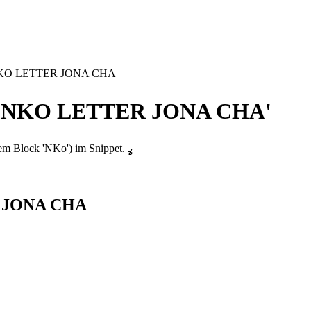
KO LETTER JONA CHA
ormationen zum Zeichen 'ߩ' 'NKO LETTER JONA CHA'
ߩ: Das Zeichen 'ߩ' (Bezeichnung 'NKO LETTER JONA CHA' aus dem Block 'NKo') im Snippet. ߩ
R JONA CHA