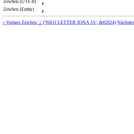
Zeichen (UTF-8)
ߩ
Zeichen (Entity)
ߩ
« Voriges Zeichen 'ߨ' ('NKO LETTER JONA JA', &#2024)