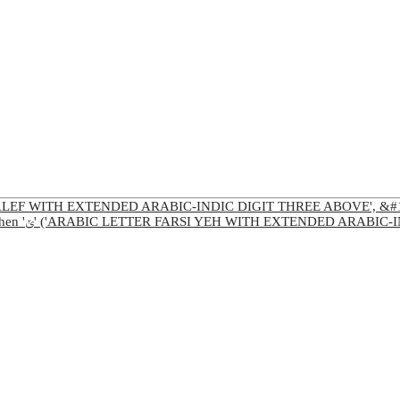
('ARABIC LETTER ALEF WITH EXTENDED ARABIC-INDIC DIGIT THREE ABOVE', &
Nächstes Zeichen 'ݶ' ('ARABIC LETTER FARSI YEH WITH EXTENDED A