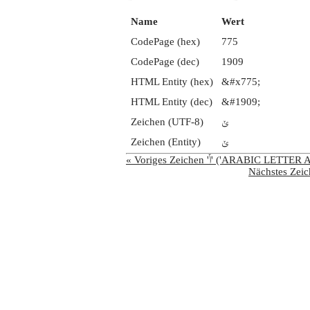
Name
Wert
CodePage (hex)
775
CodePage (dec)
1909
HTML Entity (hex)
&#x775;
HTML Entity (dec)
&#1909;
Zeichen (UTF-8)
ݵ
Zeichen (Entity)
ݵ
« Voriges Zeichen 'ݴ' 