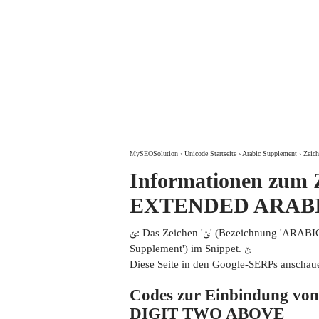
MySEOSolution
›
Unicode Startseite
›
Arabic Supplement
›
Informationen zum Zeichen 'ݵ' 'ARABIC LET
EXTENDED ARABI
ݵ: Das Zeichen 'ݵ' (Bezeichnung 'ARABIC LETTER FARSI YEH WITH EXTENDED ARABIC-INDIC DIGIT TWO ABOVE' aus dem Block 'Arabic
Supplement') im Snippet. ݵ
Diese Seite in den Google-SERPs anschau
Codes zur Einbindung
DIGIT TWO ABOVE