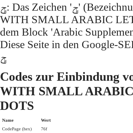
ݯ: Das Zeichen 'ݯ' (Bezeichnung 'ARABIC LETTER HAH
WITH SMALL ARABIC LET
Diese Seite in den Google-S
ݯ
Codes zur Einbindung
WITH SMALL ARABIC
DOTS
Name
Wert
CodePage (hex)
76f