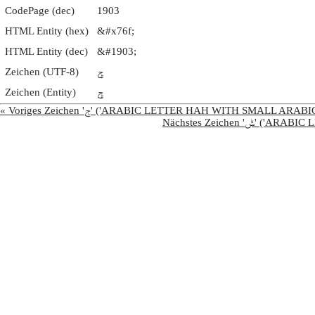
CodePage (dec)
1903
HTML Entity (hex)
&#x76f;
HTML Entity (dec)
&#1903;
Zeichen (UTF-8)
ݯ
Zeichen (Entity)
ݯ
« Voriges Zeichen 'ݮ' ('ARABIC LETTER HAH WITH SMA
Nächstes Zeic