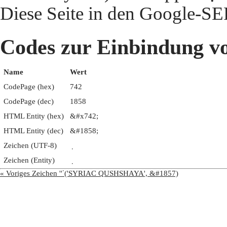
Diese Seite in den Google-S
Codes zur Einbindun
Name
Wert
CodePage (hex)
742
CodePage (dec)
1858
HTML Entity (hex)
&#x742;
HTML Entity (dec)
&#1858;
Zeichen (UTF-8)
Zeichen (Entity)
« Voriges Zeichen '݁' ('SYRIAC QUSHSHAYA', &#1857)