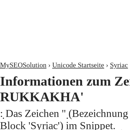
MySEOSolution
›
Unicode Startseite
›
Syriac
Informationen zum Zei
RUKKAKHA'
݂: Das Zeichen '݂' (Bezeic
Block 'Syriac') im Snippet. ݂