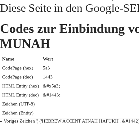
Diese Seite in den Google-S
Codes zur Einbindun
MUNAH
Name
Wert
CodePage (hex)
5a3
CodePage (dec)
1443
HTML Entity (hex)
&#x5a3;
HTML Entity (dec)
&#1443;
Zeichen (UTF-8)
Zeichen (Entity)
« Voriges Zeichen '֢' ('HEBREW ACCENT ATNAH HAFUKH', &#1442