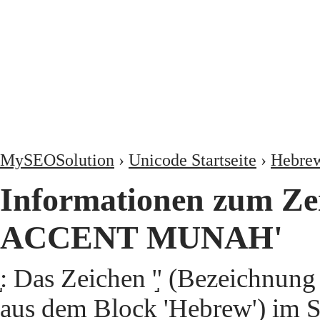
MySEOSolution
›
Unicode Startseite
›
Hebre
Informationen zum Ze
ACCENT MUNAH'
֣: Das Zeichen '֣' (Bezei
aus dem Block 'Hebrew') im Sn