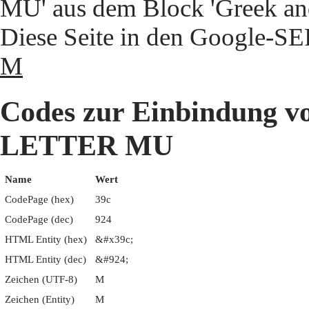
MU' aus dem Block 'Greek and
Diese Seite in den Google-S
Μ
Codes zur Einbindung
LETTER MU
Name
Wert
CodePage (hex)
39c
CodePage (dec)
924
HTML Entity (hex)
&#x39c;
HTML Entity (dec)
&#924;
Zeichen (UTF-8)
Μ
Zeichen (Entity)
Μ