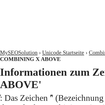
MySEOSolution
›
Unicode Startseite
›
Combin
COMBINING X ABOVE
Informationen zum Ze
ABOVE'
̽: Das Zeichen '̽' (Bezeich