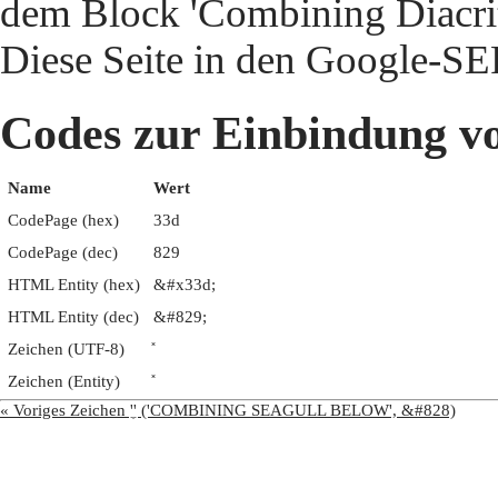
dem Block 'Combining Diacriti
Diese Seite in den Google-S
Codes zur Einbindun
Name
Wert
CodePage (hex)
33d
CodePage (dec)
829
HTML Entity (hex)
&#x33d;
HTML Entity (dec)
&#829;
Zeichen (UTF-8)
Zeichen (Entity)
« Voriges Zeichen '̼' ('COMBINING SEAGULL BELOW', &#828)