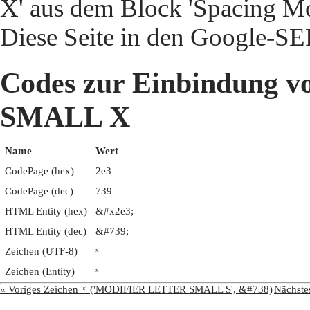
X' aus dem Block 'Spacing Mod
Diese Seite in den Google-S
Codes zur Einbindung
SMALL X
Name
Wert
CodePage (hex)
2e3
CodePage (dec)
739
HTML Entity (hex)
&#x2e3;
HTML Entity (dec)
&#739;
Zeichen (UTF-8)
ˣ
Zeichen (Entity)
ˣ
« Voriges Zeichen 'ˢ' ('MODIFIER LETTER SMALL S', &#738)
Nächst