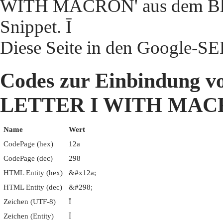
WITH MACRON' aus dem Bloc
Snippet. Ī
Diese Seite in den Google-S
Codes zur Einbindung
LETTER I WITH MA
Name
Wert
CodePage (hex)
12a
CodePage (dec)
298
HTML Entity (hex)
&#x12a;
HTML Entity (dec)
&#298;
Zeichen (UTF-8)
Ī
Zeichen (Entity)
Ī