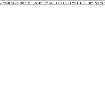
« Voriges Zeichen 'ĩ' ('LATIN SMALL LETTER I WITH TILDE', &#297